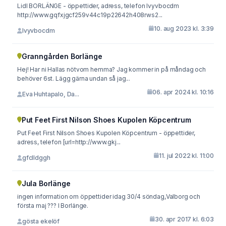
Lidl BORLÄNGE - öppettider, adress, telefon lvyvbocdm
http://www.gqfxjgcf259v44c19p22642h408rws2...
10. aug 2023 kl. 3:39
lvyvbocdm
Granngården Borlänge
Hej! Har ni Hallas nötvom hemma? Jag kommer in på måndag och
behöver 6st. Lägg gärna undan så jag...
06. apr 2024 kl. 10:16
Eva Huhtapalo, Da...
Put Feet First Nilson Shoes Kupolen Köpcentrum
Put Feet First Nilson Shoes Kupolen Köpcentrum - öppettider,
adress, telefon [url=http://www.gkj...
11. jul 2022 kl. 11:00
gfclldggh
Jula Borlänge
ingen information om öppettider idag 30/4 söndag,Valborg och
första maj ??? I Borlänge.
30. apr 2017 kl. 6:03
gösta ekelöf