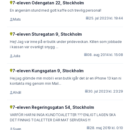
7-eleven Odengatan 22, Stockholm
En angenäm stund med gott kaffe och trevlig personal!
25. jul 2023 kl. 19:44
Mats
7-eleven Sturegatan 9, Stockholm
Hej! Jag var inne på er butik under prideveckan. Killen som jobbade
i kassan var ovanligt snygg ...
08. aug 2014 kl. 15:08
Julia
7-eleven Kungsgatan 9, Stockholm
Hej jag glömde min mobil i eran butik igår det är en iPhone 13 kan ni
kontakta mig genom min Mail...
30. jul 2023 kl. 23:29
Ahdil
7-eleven Regeringsgatan 54, Stockholm
VARFÖR HAR NI INGA KUNDTOALETTER ??? ENLIGT LAGEN SKA
DET FINNAS TOALETTER DÄR MAT SERVERAS !!!
28. maj 2019 kl. 0:10
Sven