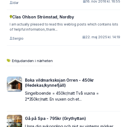
16. nov 2016 kl. 16:55
Idar
Clas Ohlson Strömstad, Nordby
I am actually pleased to read this weblog posts which contains lots
of helpful information, thank...
22. maj 2025 kl. 14:19
Sergio
Erbjudanden i närheten
Boka vildmarkskojan Orren - 450kr
(Hedekas/kynnefjäll)
Singelboende = 450kr/natt Två vuxna =
2*350kr/natt. En vuxen och et...
Gå på Spa - 795kr (Grythyttan)
Unna dig avkoppling och njut av vinterns mörker