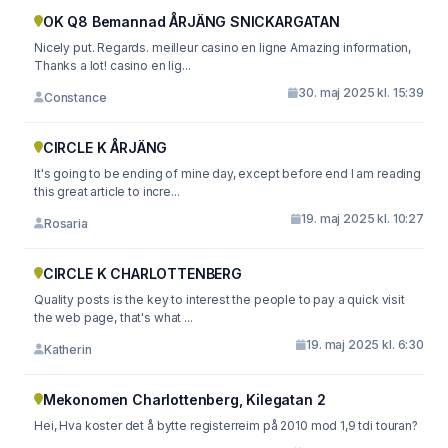
OK Q8 Bemannad ÅRJÄNG SNICKARGATAN
Nicely put. Regards. meilleur casino en ligne Amazing information,
Thanks a lot! casino en lig...
30. maj 2025 kl. 15:39
Constance
CIRCLE K ÅRJÄNG
It's going to be ending of mine day, except before end I am reading
this great article to incre...
19. maj 2025 kl. 10:27
Rosaria
CIRCLE K CHARLOTTENBERG
Quality posts is the key to interest the people to pay a quick visit
the web page, that's what ...
19. maj 2025 kl. 6:30
Katherin
Mekonomen Charlottenberg, Kilegatan 2
Hei, Hva koster det å bytte registerreim på 2010 mod 1,9 tdi touran?