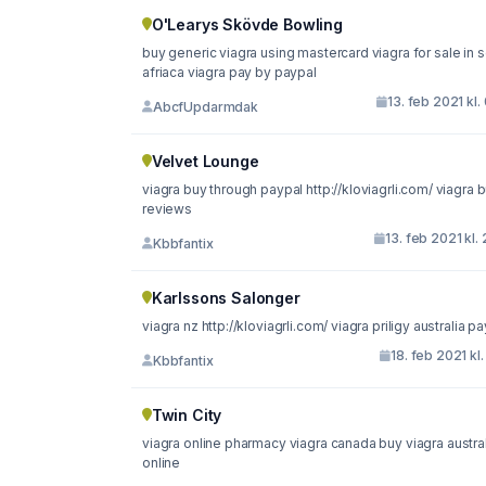
O'Learys Skövde Bowling
buy generic viagra using mastercard viagra for sale in 
afriaca viagra pay by paypal
13. feb 2021 kl.
AbcfUpdarmdak
Velvet Lounge
viagra buy through paypal http://kloviagrli.com/ viagra buy
reviews
13. feb 2021 kl. 
Kbbfantix
Karlssons Salonger
viagra nz http://kloviagrli.com/ viagra priligy austral
18. feb 2021 kl.
Kbbfantix
Twin City
viagra online pharmacy viagra canada buy viagra austral
online