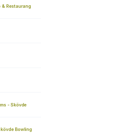
b & Restaurang
rms - Skövde
Skövde Bowling