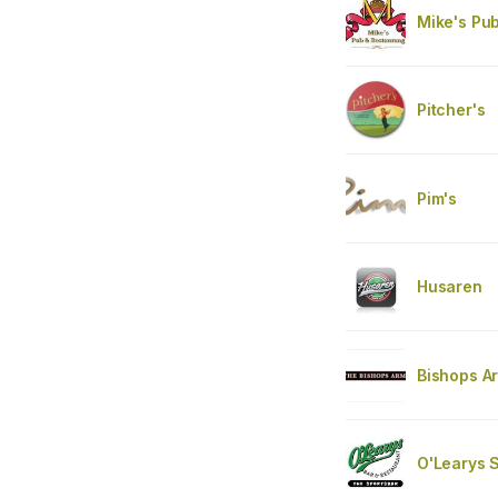
Mike's Pu
Pitcher's
Pim's
Husaren
Bishops A
O'Learys 