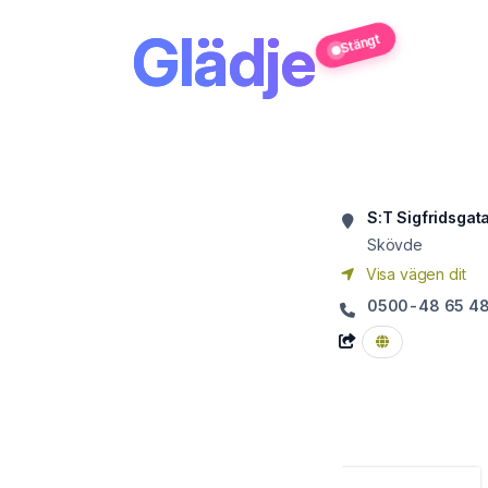
Glädje
Stängt
S:T Sigfridsgat
Skövde
Visa vägen dit
0500-48 65 4