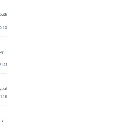
south
 0:23
21:41
ia paypal
 1:48
ia