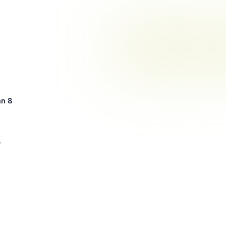
an 8
8