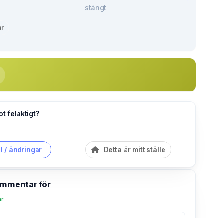
stängt
ar
ot felaktigt?
l / ändringar
Detta är mitt ställe
kommentar för
ar