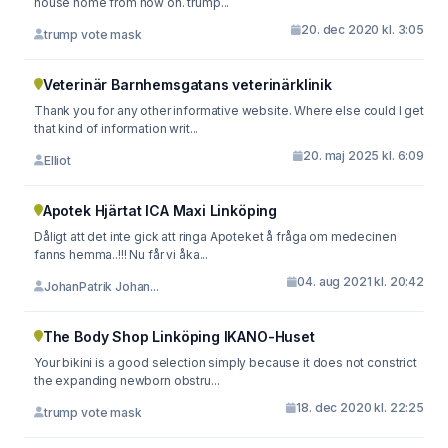
house home from now on. trump...
20. dec 2020 kl. 3:05
trump vote mask
Veterinär Barnhemsgatans veterinärklinik
Thank you for any other informative website. Where else could I get
that kind of information writ...
20. maj 2025 kl. 6:09
Elliot
Apotek Hjärtat ICA Maxi Linköping
Dåligt att det inte gick att ringa Apoteket å fråga om medecinen
fanns hemma..!!! Nu får vi åka...
04. aug 2021 kl. 20:42
JohanPatrik Johan...
The Body Shop Linköping IKANO-Huset
Your bikini is a good selection simply because it does not constrict
the expanding newborn obstru...
18. dec 2020 kl. 22:25
trump vote mask