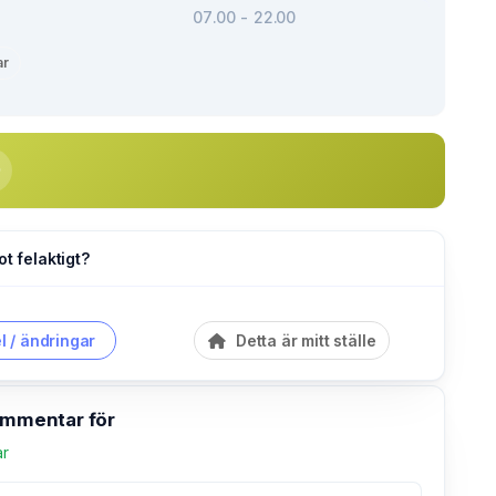
07.00 - 22.00
ar
ot felaktigt?
l / ändringar
Detta är mitt ställe
kommentar för
ar