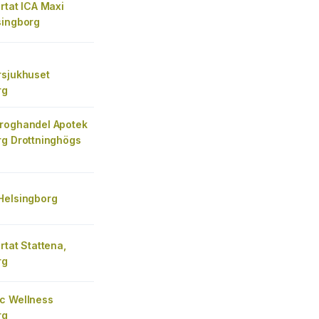
rtat ICA Maxi
singborg
rsjukhuset
rg
roghandel Apotek
rg Drottninghögs
Helsingborg
rtat Stattena,
rg
c Wellness
rg