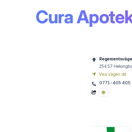
Cura Apotek
Regementsväge
254 57
Helsingb
Visa vägen dit
0771-405 405