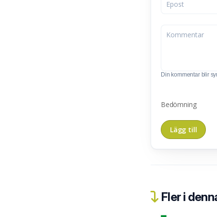
Din kommentar blir synl
Bedömning
Fler i denn