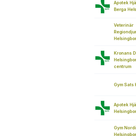
Apotek Hjä
Berga Hel
Veterinär
Regiondju
Helsingbo
Kronans D
Helsingbo
centrum
Gym Sats 
Apotek Hjä
Helsingbo
Gym Nordi
Helsingbo