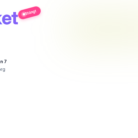
et
Stängt
n 7
org