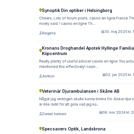
Synoptik Din optiker i Helsingborg
Cheers, Lots of forum posts. casino en ligne France Thi
nicely said. ! casino en ligne Th...
30. maj 2025 kl. 
Regena
Kronans Droghandel Apotek Hyllinge Familia
Köpcentrum
Really plenty of useful advice! casino en ligne You actu
mentioned this effectively! casin...
02. jun 2025 kl. 
Ashton
Veterinär Djurambulansen i Skåne AB
Något jag verkligen skulle kunna brinna för. Älskar djur 
är inte rädd för att göra vad jag ka...
08. nov 2024 kl. 
Daniel hansen
Specsavers Optik, Landskrona