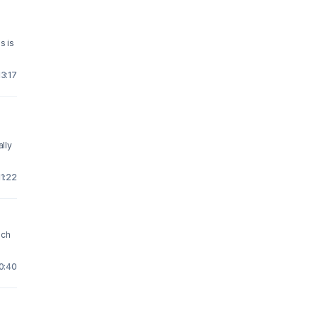
s is
13:17
ally
11:22
och
20:40