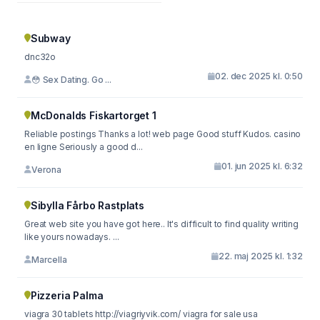
Subway
dnc32o
02. dec 2025 kl. 0:50
😳 Sex Dating. Go ...
McDonalds Fiskartorget 1
Reliable postings Thanks a lot! web page Good stuff Kudos. casino
en ligne Seriously a good d...
01. jun 2025 kl. 6:32
Verona
Sibylla Fårbo Rastplats
Great web site you have got here.. It's difficult to find quality writing
like yours nowadays. ...
22. maj 2025 kl. 1:32
Marcella
Pizzeria Palma
viagra 30 tablets http://viagriyvik.com/ viagra for sale usa