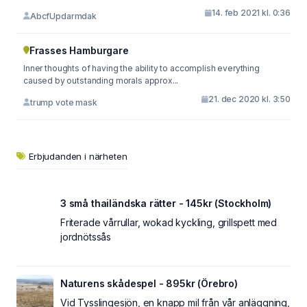
14. feb 2021 kl. 0:36
AbcfUpdarmdak
Frasses Hamburgare
Inner thoughts of having the ability to accomplish everything
caused by outstanding morals approx...
21. dec 2020 kl. 3:50
trump vote mask
Erbjudanden i närheten
3 små thailändska rätter - 145kr (Stockholm)
Friterade vårrullar, wokad kyckling, grillspett med
jordnötssås
Naturens skådespel - 895kr (Örebro)
Vid Tysslingesjön, en knapp mil från vår anläggning,