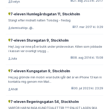
21. aug 2023 kl. 20:17
Evelyn
7-eleven Humlegårdsgatan 11, Stockholm
Stängt efter midnatt natten Torsdag - fredag
17. mar 2017 kl. 0:29
dennisahlqv...@...
7-eleven Sturegatan 9, Stockholm
Hej! Jag var inne på er butik under prideveckan. Killen som jobbade
i kassan var ovanligt snygg ...
08. aug 2014 kl. 15:08
Julia
7-eleven Kungsgatan 9, Stockholm
Hej jag glömde min mobil i eran butik igår det är en iPhone 13 kan ni
kontakta mig genom min Mail...
30. jul 2023 kl. 23:29
Ahdil
7-eleven Regeringsgatan 54, Stockholm
VARFÖR HAR NI INGA KUNDTOALETTER ??? ENLIGT LAGEN SKA