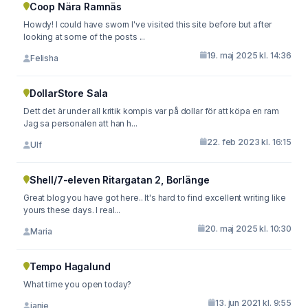
Coop Nära Ramnäs
Howdy! I could have sworn I've visited this site before but after
looking at some of the posts ...
19. maj 2025 kl. 14:36
Felisha
DollarStore Sala
Dett det är under all kritik kompis var på dollar för att köpa en ram
Jag sa personalen att han h...
22. feb 2023 kl. 16:15
Ulf
Shell/7-eleven Ritargatan 2, Borlänge
Great blog you have got here.. It's hard to find excellent writing like
yours these days. I real...
20. maj 2025 kl. 10:30
Maria
Tempo Hagalund
What time you open today?
13. jun 2021 kl. 9:55
janie