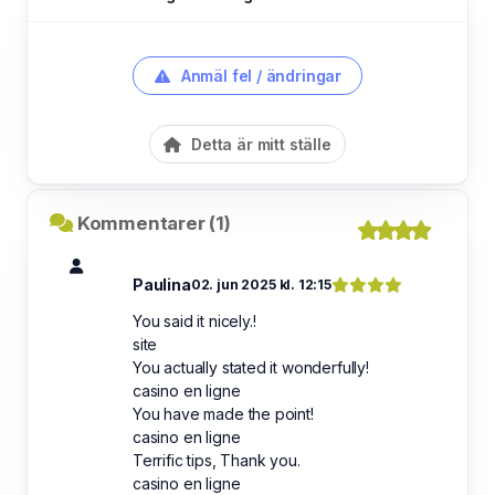
Anmäl fel / ändringar
Detta är mitt ställe
Kommentarer (1)
Paulina
02. jun 2025 kl. 12:15
You said it nicely.!
site
You actually stated it wonderfully!
casino en ligne
You have made the point!
casino en ligne
Terrific tips, Thank you.
casino en ligne