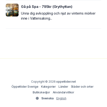
Gå på Spa - 795kr (Grythyttan)
Unna dig avkoppling och njut av vinterns mörker
inne i Vattensalong...
Copyright © 2026
oppettider.net
Öppettider Sverige
Kategorier
Länder
Städer och orter
Butikskedjor
Användarvillkor
Svenska
English