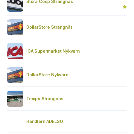
Stora Coop Strängnäs
DollarStore Strängnäs
ICA Supermarket Nykvarn
DollarStore Nykvarn
Tempo Strängnäs
Handlarn ADELSÖ