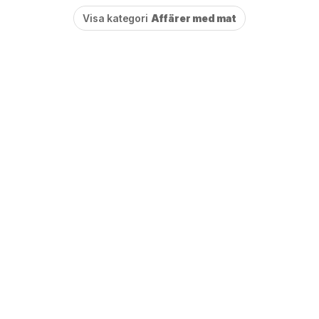
Visa kategori
Affärer med mat