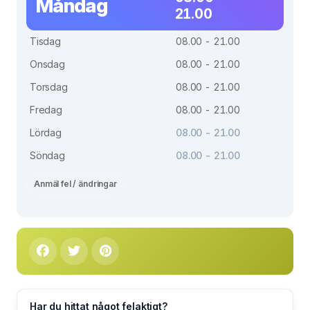
Måndag
21.00
Tisdag
08.00 - 21.00
Onsdag
08.00 - 21.00
Torsdag
08.00 - 21.00
Fredag
08.00 - 21.00
Lördag
08.00 - 21.00
Söndag
08.00 - 21.00
Anmäl fel / ändringar
Har du hittat något felaktigt?