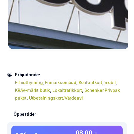
Erbjudande:
Filmuthyrning
,
Frimärksombud
,
Kontantkort
,
mobil
,
KRAV-märkt butik
,
Lokaltrafikkort
,
Schenker Privpak
paket
,
Utbetalningskort/Värdeavi
Öppettider
08.00 -