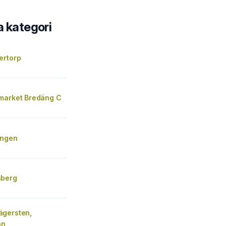
a kategori
ertorp
market Bredäng C
ängen
sberg
gersten,
an