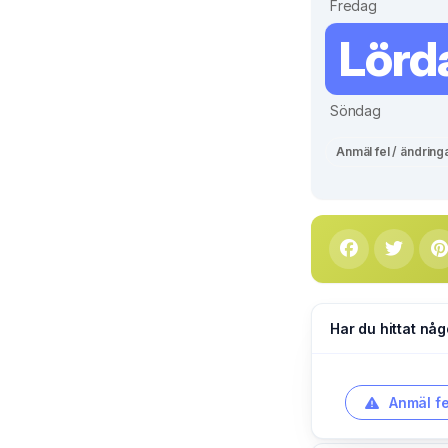
Fredag
Lörd
Söndag
Anmäl fel / ändring
Har du hittat någ
Anmäl fe