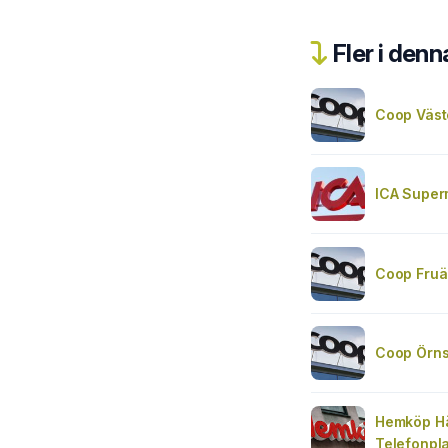
Fler i denn
Coop Väst
ICA Super
Coop Fru
Coop Örn
Hemköp Hä
Telefonpl