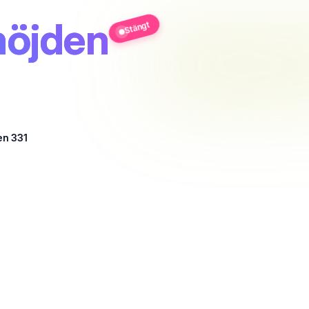
höjden
Stängt
en 331