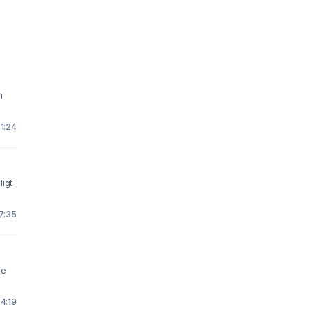
h
21:24
ligt
17:35
 4:19