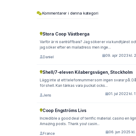
Kommentarer i denna kategori
Stora Coop Västberga
Varför är ni oanträffbara? Jag söker er via kundtjänst oc
jag söker efter en mailadress men inge...
09. apr 2023 kl. 
Daniel
Shell/7-eleven Kilabergsvägen, Stockholm
Lägg inte ut ett telefonnummer som ingen svarar på. Då
för shell. Kan tänkas vara puckat ocks...
01. jul 2022 kl. 
Jens
Coop Engströms Livs
Incredible a good deal of terrific material. casino en ligne
Amazing posts. Thank you! casin...
06. jun 2025 kl.
France