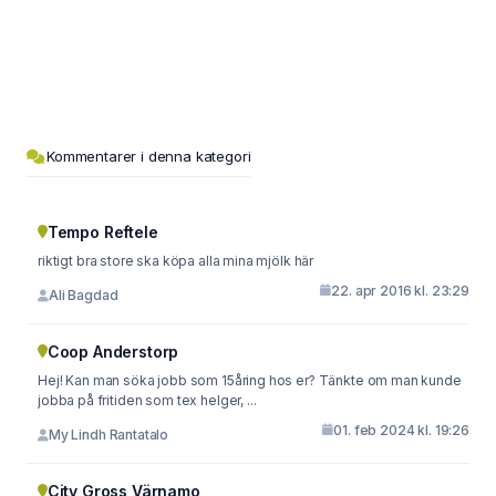
Kommentarer i denna kategori
Tempo Reftele
riktigt bra store ska köpa alla mina mjölk här
22. apr 2016 kl. 23:29
Ali Bagdad
Coop Anderstorp
Hej! Kan man söka jobb som 15åring hos er? Tänkte om man kunde
jobba på fritiden som tex helger, ...
01. feb 2024 kl. 19:26
My Lindh Rantatalo
City Gross Värnamo