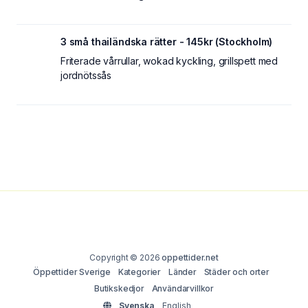
3 små thailändska rätter - 145kr (Stockholm)
Friterade vårrullar, wokad kyckling, grillspett med
jordnötssås
Copyright © 2026
oppettider.net
Öppettider Sverige
Kategorier
Länder
Städer och orter
Butikskedjor
Användarvillkor
Svenska
English