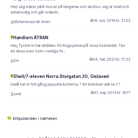
Hej! Jag söker jobb hos er på helgerna och skollov. Jag är snäll och
arbetsvillig och går ordentl...
19. nov 2019 kl. 21:22
Mohammad Ali Amiri
Handlarn ÄTRAN
Hej, Tycker ni har alldeles för höga priser på vissa livsmedel. Tex
en dosa snus som i vanliga fa...
04. feb 2021 kl. 17:22
Em
Shell/7-eleven Norra Storgatan 20, Gislaved
Hallå har ni fort gång paysafe kortet nu ? för behöver det nu !! ?
01. sep 2013 kl. 16:17
axel
Erbjudanden i närheten