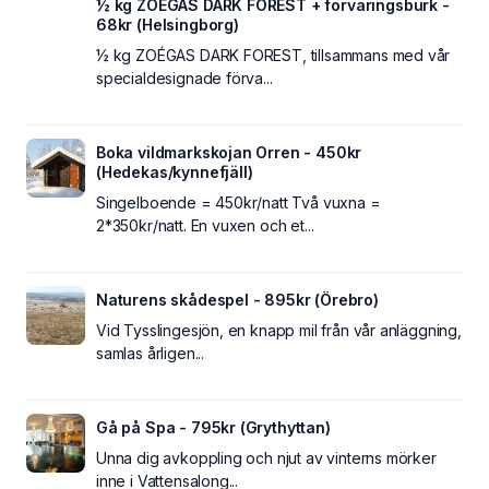
½ kg ZOÉGAS DARK FOREST + förvaringsburk -
68kr (Helsingborg)
½ kg ZOÉGAS DARK FOREST, tillsammans med vår
specialdesignade förva...
Boka vildmarkskojan Orren - 450kr
(Hedekas/kynnefjäll)
Singelboende = 450kr/natt Två vuxna =
2*350kr/natt. En vuxen och et...
Naturens skådespel - 895kr (Örebro)
Vid Tysslingesjön, en knapp mil från vår anläggning,
samlas årligen...
Gå på Spa - 795kr (Grythyttan)
Unna dig avkoppling och njut av vinterns mörker
inne i Vattensalong...