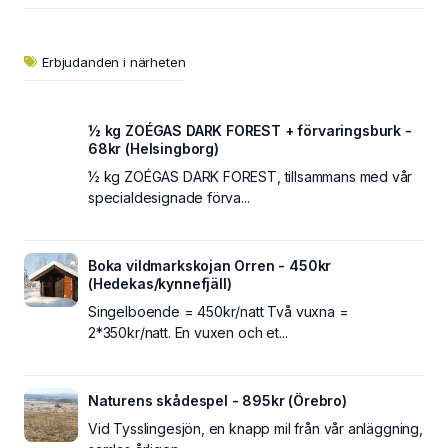
Erbjudanden i närheten
½ kg ZOÉGAS DARK FOREST + förvaringsburk -
68kr (Helsingborg)
½ kg ZOÉGAS DARK FOREST, tillsammans med vår
specialdesignade förva...
Boka vildmarkskojan Orren - 450kr
(Hedekas/kynnefjäll)
Singelboende = 450kr/natt Två vuxna =
2*350kr/natt. En vuxen och et...
Naturens skådespel - 895kr (Örebro)
Vid Tysslingesjön, en knapp mil från vår anläggning,