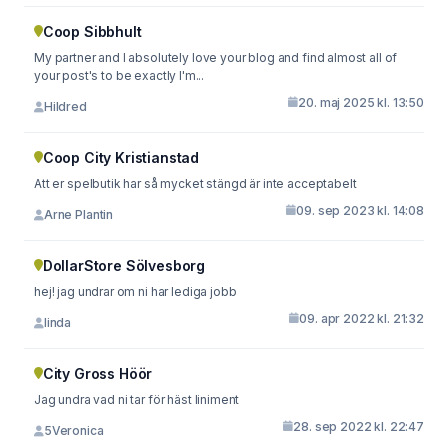
Coop Sibbhult
My partner and I absolutely love your blog and find almost all of
your post's to be exactly I'm...
20. maj 2025 kl. 13:50
Hildred
Coop City Kristianstad
Att er spelbutik har så mycket stängd är inte acceptabelt
09. sep 2023 kl. 14:08
Arne Plantin
DollarStore Sölvesborg
hej! jag undrar om ni har lediga jobb
09. apr 2022 kl. 21:32
linda
City Gross Höör
Jag undra vad ni tar för häst liniment
28. sep 2022 kl. 22:47
5Veronica