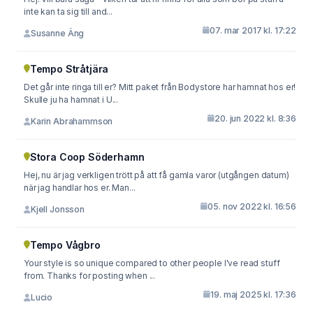
inte kan ta sig till and...
07. mar 2017 kl. 17:22
Susanne Äng
Tempo Stråtjära
Det går inte ringa till er? Mitt paket från Bodystore har hamnat hos er!
Skulle ju ha hamnat i U...
20. jun 2022 kl. 8:36
Karin Abrahammson
Stora Coop Söderhamn
Hej, nu är jag verkligen trött på att få gamla varor (utgången datum)
när jag handlar hos er. Man...
05. nov 2022 kl. 16:56
Kjell Jonsson
Tempo Vågbro
Your style is so unique compared to other people I've read stuff
from. Thanks for posting when ...
19. maj 2025 kl. 17:36
Lucio