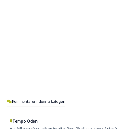
Kommentarer i denna kategori
Tempo Oden
Hej! Vill bara säga - vilken tur att ni finns för alla som bor på stan å