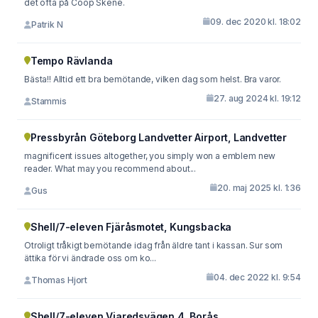
det ofta på Coop Skene.
09. dec 2020 kl. 18:02
Patrik N
Tempo Rävlanda
Bästa!! Alltid ett bra bemötande, vilken dag som helst. Bra varor.
27. aug 2024 kl. 19:12
Stammis
Pressbyrån Göteborg Landvetter Airport, Landvetter
magnificent issues altogether, you simply won a emblem new
reader. What may you recommend about...
20. maj 2025 kl. 1:36
Gus
Shell/7-eleven Fjäråsmotet, Kungsbacka
Otroligt tråkigt bemötande idag från äldre tant i kassan. Sur som
ättika för vi ändrade oss om ko...
04. dec 2022 kl. 9:54
Thomas Hjort
Shell/7-eleven Viaredsvägen 4, Borås