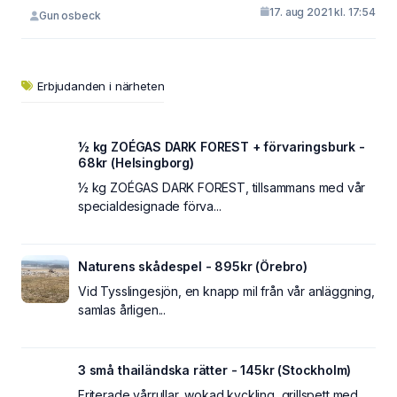
17. aug 2021 kl. 17:54
Gun osbeck
Erbjudanden i närheten
½ kg ZOÉGAS DARK FOREST + förvaringsburk -
68kr (Helsingborg)
½ kg ZOÉGAS DARK FOREST, tillsammans med vår
specialdesignade förva...
Naturens skådespel - 895kr (Örebro)
Vid Tysslingesjön, en knapp mil från vår anläggning,
samlas årligen...
3 små thailändska rätter - 145kr (Stockholm)
Friterade vårrullar, wokad kyckling, grillspett med