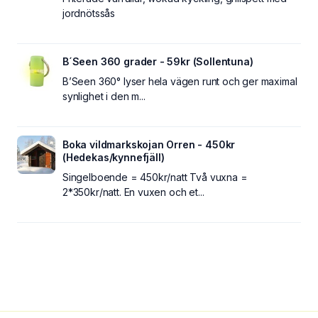
jordnötssås
B´Seen 360 grader - 59kr (Sollentuna)
B’Seen 360° lyser hela vägen runt och ger maximal
synlighet i den m...
Boka vildmarkskojan Orren - 450kr
(Hedekas/kynnefjäll)
Singelboende = 450kr/natt Två vuxna =
2*350kr/natt. En vuxen och et...