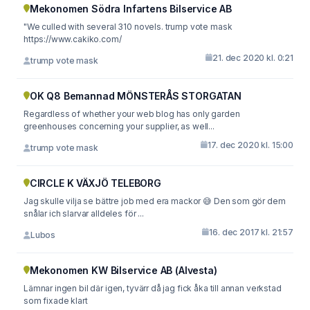
Mekonomen Södra Infartens Bilservice AB
"We culled with several 310 novels. trump vote mask
https://www.cakiko.com/
21. dec 2020 kl. 0:21
trump vote mask
OK Q8 Bemannad MÖNSTERÅS STORGATAN
Regardless of whether your web blog has only garden
greenhouses concerning your supplier, as well...
17. dec 2020 kl. 15:00
trump vote mask
CIRCLE K VÄXJÖ TELEBORG
Jag skulle vilja se bättre job med era mackor 😅 Den som gör dem
snålar ich slarvar alldeles för ...
16. dec 2017 kl. 21:57
Lubos
Mekonomen KW Bilservice AB (Alvesta)
Lämnar ingen bil där igen, tyvärr då jag fick åka till annan verkstad
som fixade klart