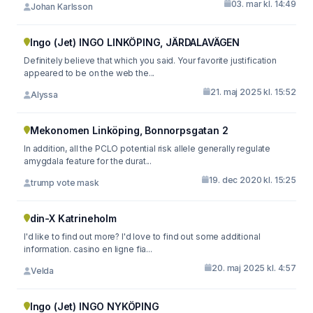
03. mar kl. 14:49
Johan Karlsson
Ingo (Jet) INGO LINKÖPING, JÄRDALAVÄGEN
Definitely believe that which you said. Your favorite justification
appeared to be on the web the...
21. maj 2025 kl. 15:52
Alyssa
Mekonomen Linköping, Bonnorpsgatan 2
In addition, all the PCLO potential risk allele generally regulate
amygdala feature for the durat...
19. dec 2020 kl. 15:25
trump vote mask
din-X Katrineholm
I'd like to find out more? I'd love to find out some additional
information. casino en ligne fia...
20. maj 2025 kl. 4:57
Velda
Ingo (Jet) INGO NYKÖPING