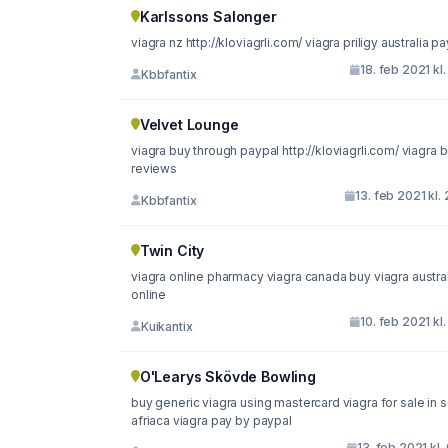
Karlssons Salonger
viagra nz http://kloviagrli.com/ viagra priligy austral
18. feb 2021 kl.
Kbbfantix
Velvet Lounge
viagra buy through paypal http://kloviagrli.com/ viagra buy
reviews
13. feb 2021 kl. 
Kbbfantix
Twin City
viagra online pharmacy viagra canada buy viagra austral
online
10. feb 2021 kl.
Kuikantix
O'Learys Skövde Bowling
buy generic viagra using mastercard viagra for sale in 
afriaca viagra pay by paypal
13. feb 2021 kl.