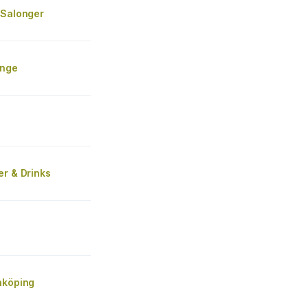
 Salonger
unge
er & Drinks
nköping