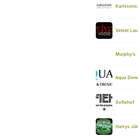
Karlssons
Velvet Lo
Murphy's
Aqua Dinn
Sofiehof
Harrys Jö