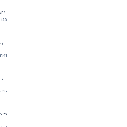
ia paypal
 1:48
21:41
ia
 6:15
south
 0:23