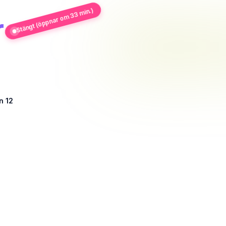
Stängt (öppnar om 33 min.)
r
n 12