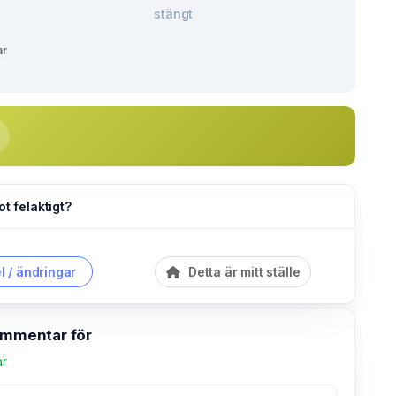
stängt
ar
ot felaktigt?
l / ändringar
Detta är mitt ställe
kommentar för
ar