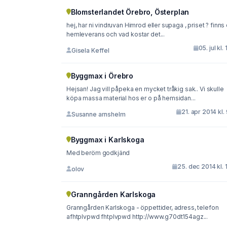
Blomsterlandet Örebro, Österplan
hej, har ni vindruvan Himrod eller supaga , priset ? finns det
hemleverans och vad kostar det...
05. jul kl.
Gisela Keffel
Byggmax i Örebro
Hejsan! Jag vill påpeka en mycket tråkig sak.. Vi skulle
köpa massa material hos er o på hemsidan...
21. apr 2014 kl.
Susanne arnshelm
Byggmax i Karlskoga
Med beröm godkjänd
25. dec 2014 kl. 
olov
Granngården Karlskoga
Granngården Karlskoga - öppettider, adress, telefon
afhtplvpwd fhtplvpwd http://www.g70dt154agz...