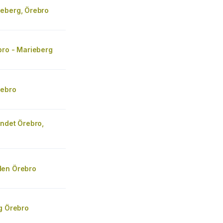
eberg, Örebro
bro - Marieberg
rebro
andet Örebro,
en Örebro
g Örebro