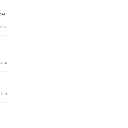
 18:17
 9:04
12:13