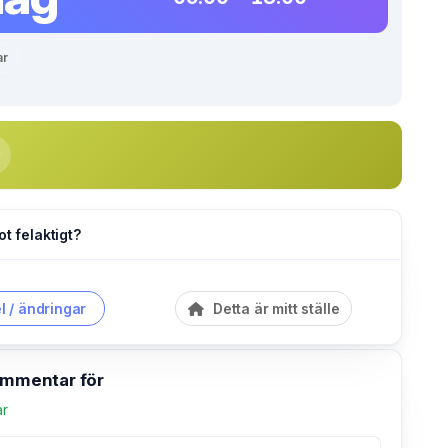
ar
ot felaktigt?
l / ändringar
Detta är mitt ställe
kommentar för
ar