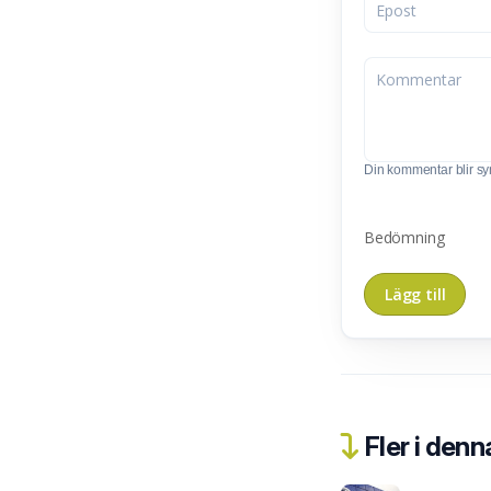
Din kommentar blir synl
Bedömning
Fler i denn