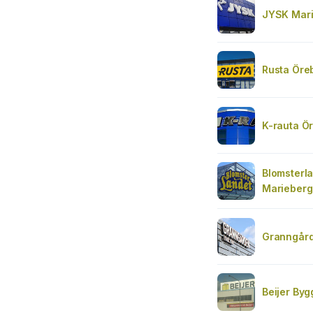
JYSK Mari
Rusta Öre
K-rauta Ö
Blomsterl
Marieberg
Granngård
Beijer Byg