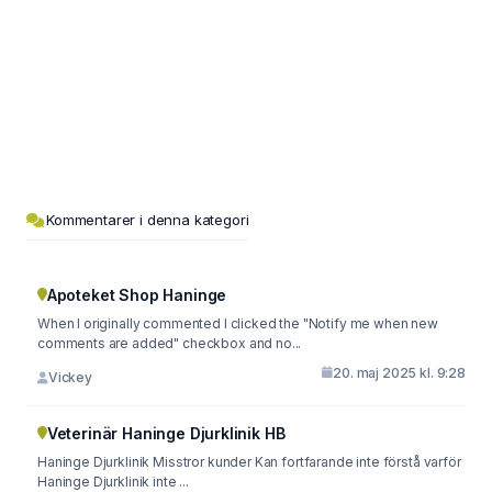
Kommentarer i denna kategori
Apoteket Shop Haninge
When I originally commented I clicked the "Notify me when new
comments are added" checkbox and no...
20. maj 2025 kl. 9:28
Vickey
Veterinär Haninge Djurklinik HB
Haninge Djurklinik Misstror kunder Kan fortfarande inte förstå varför
Haninge Djurklinik inte ...