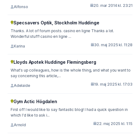
20. mar 2014 kl. 23:21
Alfonso
Specsavers Optik, Stockholm Huddinge
Thanks. A lot of forum posts. casino en ligne Thanks a lot.
Wonderful stuff! casino en ligne ...
30. maj 2025 kl. 11:28
Karina
Lloyds Apotek Huddinge Flemingsberg
What's up colleagues, how is the whole thing, and what you want to
say concerning this article,...
19. maj 2025 kl. 17:03
Adelaide
Gym Actic Högdalen
First off I would like to say fantastic blog! I had a quick question in
which I'd like to ask i...
22. maj 2025 kl. 1:15
Arnold