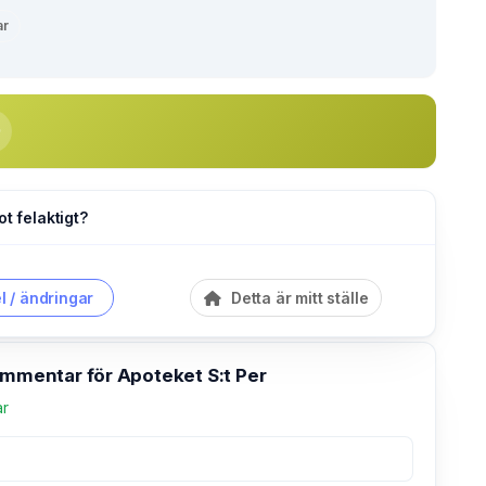
ar
ot felaktigt?
l / ändringar
Detta är mitt ställe
ommentar för Apoteket S:t Per
ar