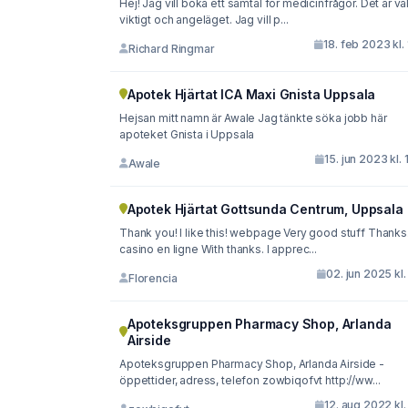
Hej! Jag vill boka ett samtal för medicinfrågor. Det är vä
viktigt och angeläget. Jag vill p...
18. feb 2023 kl. 
Richard Ringmar
Apotek Hjärtat ICA Maxi Gnista Uppsala
Hejsan mitt namn är Awale Jag tänkte söka jobb här
apoteket Gnista i Uppsala
15. jun 2023 kl. 
Awale
Apotek Hjärtat Gottsunda Centrum, Uppsala
Thank you! I like this! webpage Very good stuff Thanks
casino en ligne With thanks. I apprec...
02. jun 2025 kl.
Florencia
Apoteksgruppen Pharmacy Shop, Arlanda
Airside
Apoteksgruppen Pharmacy Shop, Arlanda Airside -
öppettider, adress, telefon zowbiqofvt http://ww...
12. aug 2022 kl.