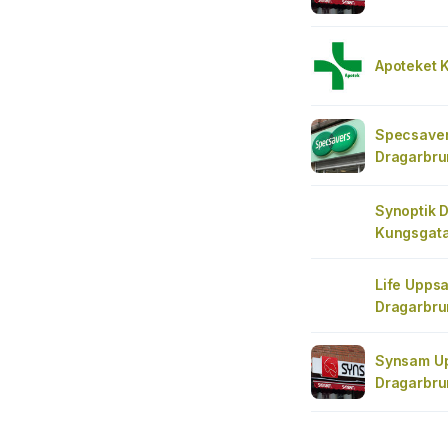
Apoteket 
Specsaver
Dragarbru
Synoptik D
Kungsgata
Life Uppsa
Dragarbru
Synsam U
Dragarbru