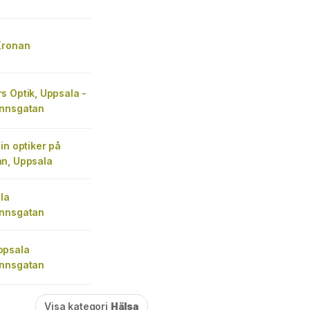
Kronan
s Optik, Uppsala -
nnsgatan
in optiker på
n, Uppsala
la
nnsgatan
ppsala
nnsgatan
Visa kategori
Hälsa