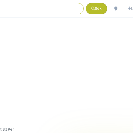
Sök
 S:t Per