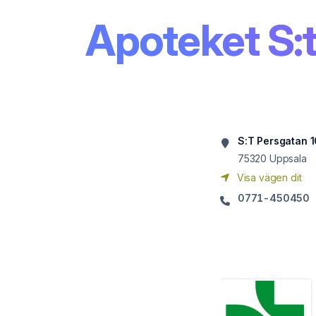
Apoteket S:t
S:T Persgatan 1
75320
Uppsala
Visa vägen dit
0771-450450