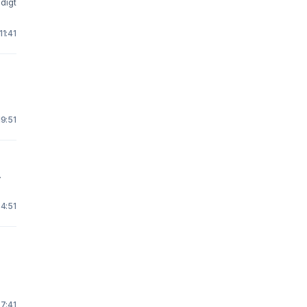
ldigt
11:41
19:51
.
 4:51
 7:41