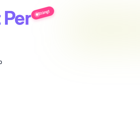
 Per
Stängt
0