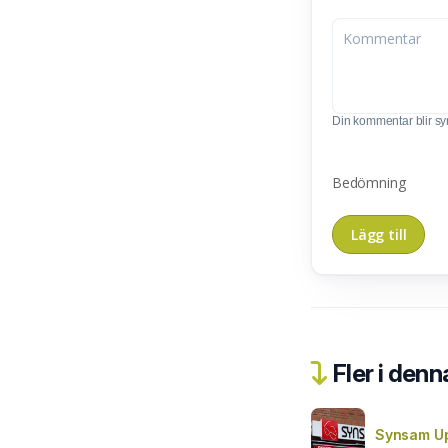
Din kommentar blir synl
Bedömning
Fler i denn
Synsam Up