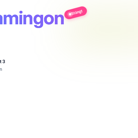
amingon
Stängt
t 3
n