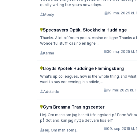
quality writing like yours nowadays. ...
19. maj 2025 kl. 
Monty
Specsavers Optik, Stockholm Huddinge
Thanks. A lot of forum posts. casino en ligne Thanks a l
Wonderful stuff! casino en ligne ...
30. maj 2025 kl. 
Karina
Lloyds Apotek Huddinge Flemingsberg
What's up colleagues, how is the whole thing, and what you
want to say concerning this article,...
19. maj 2025 kl. 
Adelaide
Gym Bromma Träningscenter
Hej. Om man som jag har ett träningskort på Form Wisb
på Gotland, kan jag nyttja det värn hos er?
09. sep 2015 kl. 
Hej. Om man som j...