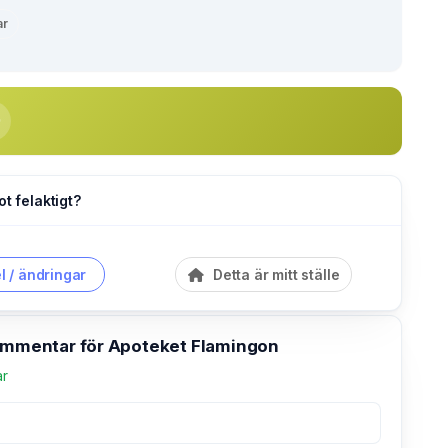
ar
ot felaktigt?
l / ändringar
Detta är mitt ställe
kommentar för Apoteket Flamingon
ar