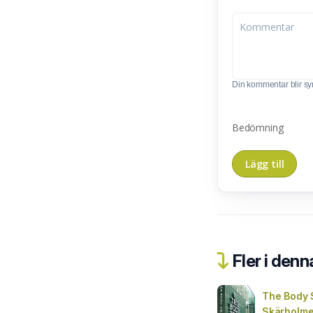
Din kommentar blir synl
Bedömning
Fler i denn
The Body 
Skärholm