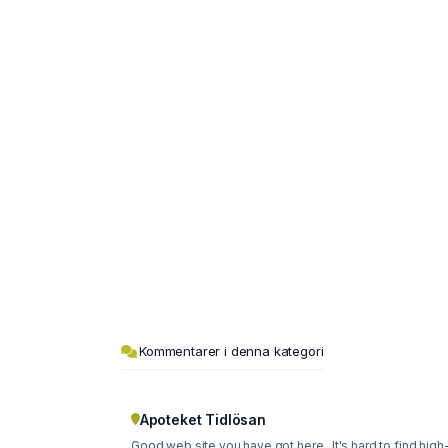
Kommentarer i denna kategori
Apoteket Tidlösan
Good web site you have got here.. It's hard to find high