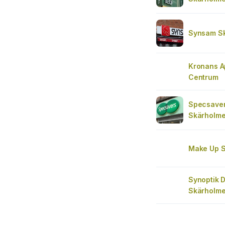
Synsam S
Kronans A
Centrum
Specsaver
Skärholm
Make Up S
Synoptik D
Skärholme