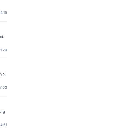
14:19
ot.
11:28
17:03
org
14:51