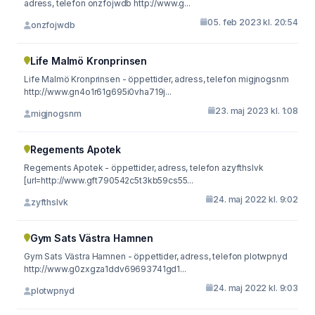
adress, telefon onzfojwdb http://www.g...
05. feb 2023 kl. 20:54
onzfojwdb
Life Malmö Kronprinsen
Life Malmö Kronprinsen - öppettider, adress, telefon migjnogsnm
http://www.gn4o1r61g695i0vha719j...
23. maj 2023 kl. 1:08
migjnogsnm
Regements Apotek
Regements Apotek - öppettider, adress, telefon azyfthslvk
[url=http://www.gft790542c5t3kb59cs55...
24. maj 2022 kl. 9:02
zyfthslvk
Gym Sats Västra Hamnen
Gym Sats Västra Hamnen - öppettider, adress, telefon plotwpnyd
http://www.g0zxgza1ddv69693741gd1...
24. maj 2022 kl. 9:03
plotwpnyd