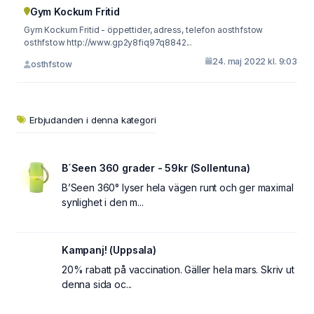
Gym Kockum Fritid
Gym Kockum Fritid - öppettider, adress, telefon aosthfstow
osthfstow http://www.gp2y8fiq97q8842...
24. maj 2022 kl. 9:03
osthfstow
Erbjudanden i denna kategori
B´Seen 360 grader - 59kr (Sollentuna)
B’Seen 360° lyser hela vägen runt och ger maximal
synlighet i den m...
Kampanj! (Uppsala)
20% rabatt på vaccination. Gäller hela mars. Skriv ut
denna sida oc...