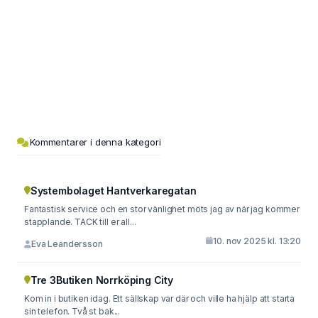
Kommentarer i denna kategori
Systembolaget Hantverkaregatan
Fantastisk service och en stor vänlighet möts jag av när jag kommer
stapplande. TACK till er all...
10. nov 2025 kl. 13:20
Eva Leandersson
Tre 3Butiken Norrköping City
Kom in i butiken idag. Ett sällskap var där och ville ha hjälp att starta
sin telefon. Två st bak...