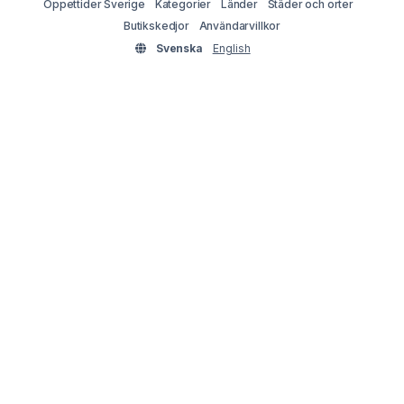
Öppettider Sverige
Kategorier
Länder
Städer och orter
Butikskedjor
Användarvillkor
Svenska
English