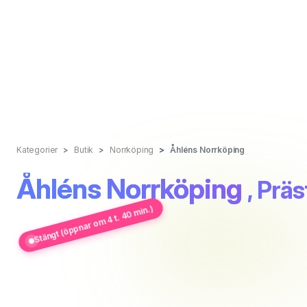
Kategorier
Butik
Norrköping
Åhléns Norrköping
Åhléns Norrköping
, Prä
Stängt (öppnar om 4 t. 40 min.)