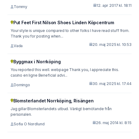
12. apr 2017 kl. 18:11
Tommy
Put Feet First Nilson Shoes Linden Köpcentrum
Your style is unique compared to other folks I have read stuff from.
Thank you for posting when...
20. maj 2025 kl. 10:53
Vada
Byggmax i Norrköping
You reported this well. webpage Thank you, I appreciate this.
casino en ligne Beneficial advi...
30. maj 2025 kl. 17:44
Domingo
Blomsterlandet Norrköping, Risängen
Jag gillar Blomsterlandets utbud. Vänligt bemötande från
personalen.
26. maj 2014 kl. 8:15
Sofia O Nordlund