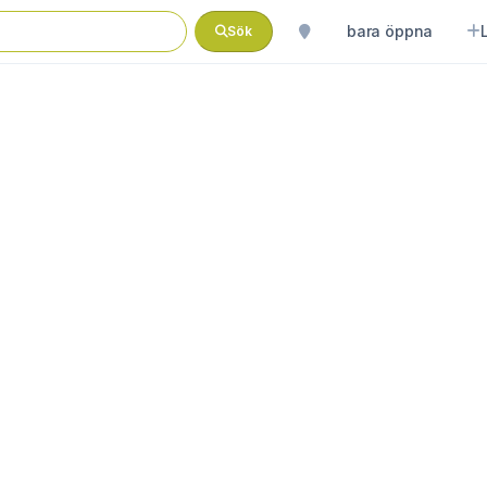
bara öppna
Sök