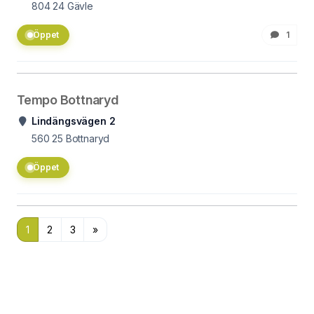
804 24
Gävle
Öppet
1
Tempo Bottnaryd
Lindängsvägen 2
560 25
Bottnaryd
Öppet
1
2
3
»