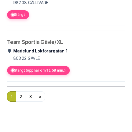
982 38
GÄLLIVARE
Stängt
Team Sportia Gävle/XL
Marielund Lokförargatan 1
803 22
GÄVLE
Stängt (öppnar om 1 t. 58 min.)
1
2
3
»