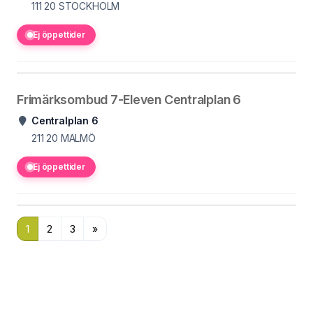
111 20
STOCKHOLM
Ej öppettider
Frimärksombud 7-Eleven Centralplan 6
Centralplan 6
211 20
MALMÖ
Ej öppettider
1
2
3
»