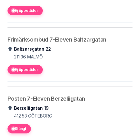
Ej öppettider
Frimärksombud 7-Eleven Baltzargatan
Baltzarsgatan 22
211 36
MALMÖ
Ej öppettider
Posten 7-Eleven Berzeliigatan
Berzeliigatan 19
412 53
GÖTEBORG
Stängt