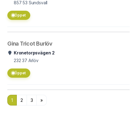
857 53
Sundsvall
Öppet
Gina Tricot Burlöv
Kronetorpsvägen 2
232 37
Arlöv
Öppet
1
2
3
»