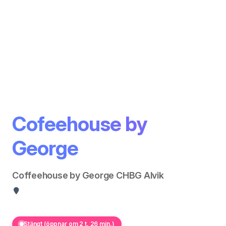
Cofeehouse by
George
Coffeehouse by George CHBG Alvik
Stängt (öppnar om 2 t. 26 min.)