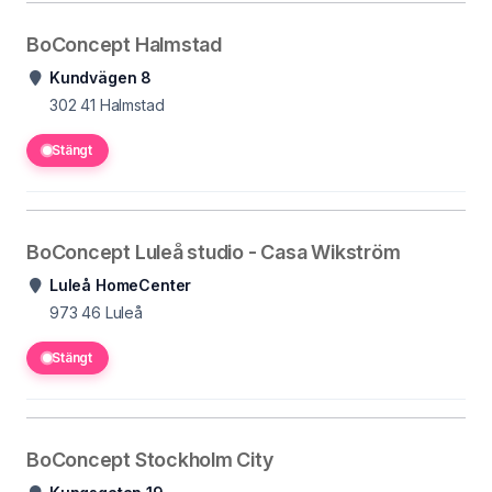
BoConcept Halmstad
Kundvägen 8
302 41
Halmstad
Stängt
BoConcept Luleå studio - Casa Wikström
Luleå HomeCenter
973 46
Luleå
Stängt
BoConcept Stockholm City