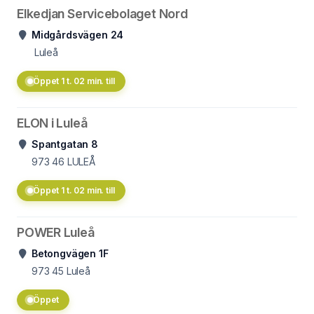
Elkedjan Servicebolaget Nord
Midgårdsvägen 24
Luleå
Öppet 1 t. 02 min. till
ELON i Luleå
Spantgatan 8
973 46
LULEÅ
Öppet 1 t. 02 min. till
POWER Luleå
Betongvägen 1F
973 45
Luleå
Öppet