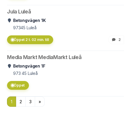
Jula Luleå
Betongvägen 1K
97345
Luleå
Öppet 2 t. 02 min. till
2
Media Markt MediaMarkt Luleå
Betongvägen 1F
973 45
Luleå
Öppet
1
2
3
»