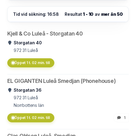
Tid vid sökning: 16:58
Resultat
1 - 10
av
mer än 50
Kjell & Co Luleå - Storgatan 40
Storgatan 40
972 31
Luleå
Öppet 1 t. 02 min. till
EL GIGANTEN Luleå Smedjan (Phonehouse)
Storgatan 36
972 31
Luleå
Norrbottens län
Öppet 1 t. 02 min. till
1
Clas Ohlson Luleå, Smedjan