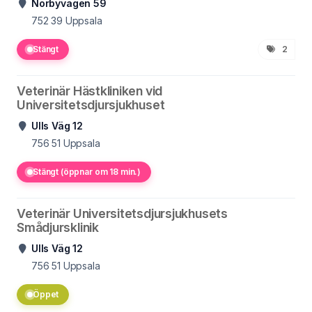
Norbyvägen 59
752 39
Uppsala
Stängt
2
Veterinär Hästkliniken vid
Universitetsdjursjukhuset
Ulls Väg 12
756 51
Uppsala
Stängt (öppnar om 18 min.)
Veterinär Universitetsdjursjukhusets
Smådjursklinik
Ulls Väg 12
756 51
Uppsala
Öppet