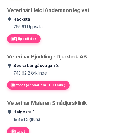
Veterinär Heidi Andersson leg vet
Hacksta
755 91
Uppsala
Ej öppettider
Veterinär Björklinge Djurklinik AB
Södra Långåsvägen 8
743 62
Björklinge
Stängt (öppnar om 1 t. 18 min.)
Veterinär Mälaren Smådjursklinik
Hälgesta 1
193 91
Sigtuna
Stängt