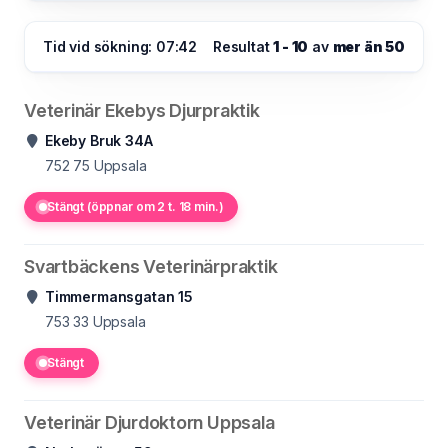
Tid vid sökning: 07:42
Resultat
1 - 10
av
mer än 50
Veterinär Ekebys Djurpraktik
Ekeby Bruk 34A
752 75
Uppsala
Stängt (öppnar om 2 t. 18 min.)
Svartbäckens Veterinärpraktik
Timmermansgatan 15
753 33
Uppsala
Stängt
Veterinär Djurdoktorn Uppsala