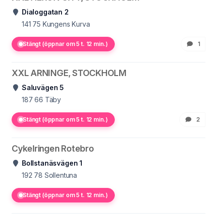
Dialoggatan 2
141 75
Kungens Kurva
Stängt (öppnar om 5 t. 12 min.)
1
XXL ARNINGE, STOCKHOLM
Saluvägen 5
187 66
Täby
Stängt (öppnar om 5 t. 12 min.)
2
Cykelringen Rotebro
Bollstanäsvägen 1
192 78
Sollentuna
Stängt (öppnar om 5 t. 12 min.)