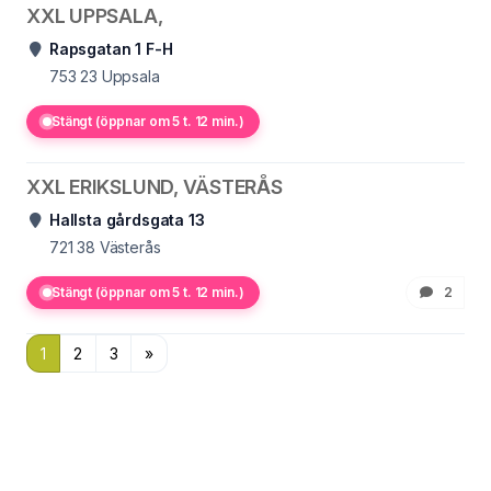
XXL UPPSALA,
Rapsgatan 1 F-H
753 23
Uppsala
Stängt (öppnar om 5 t. 12 min.)
XXL ERIKSLUND, VÄSTERÅS
Hallsta gårdsgata 13
721 38
Västerås
Stängt (öppnar om 5 t. 12 min.)
2
1
2
3
»