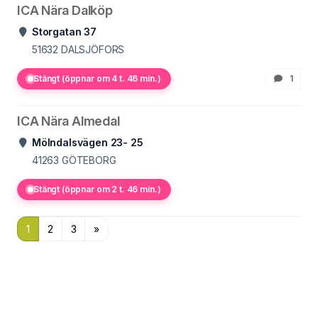
ICA Nära Dalköp
Storgatan 37
51632
DALSJÖFORS
Stängt (öppnar om 4 t. 46 min.)
1
ICA Nära Almedal
Mölndalsvägen 23- 25
41263
GÖTEBORG
Stängt (öppnar om 2 t. 46 min.)
1
2
3
»