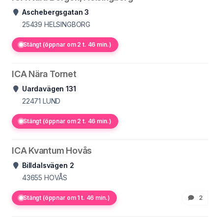
Aschebergsgatan 3
25439
HELSINGBORG
Stängt (öppnar om 2 t. 46 min.)
ICA Nära Tornet
Uardavägen 131
22471
LUND
Stängt (öppnar om 2 t. 46 min.)
ICA Kvantum Hovås
Billdalsvägen 2
43655
HOVÅS
Stängt (öppnar om 1 t. 46 min.)
2