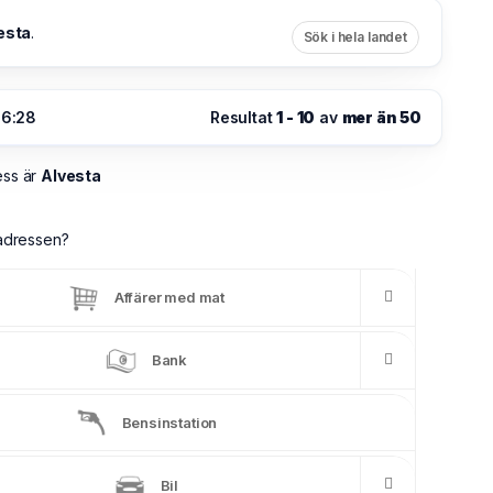
esta
.
Sök i hela landet
16:28
Resultat
1 - 10
av
mer än 50
ess är
Alvesta
a adressen?
Affärer med mat
Bank
Bensinstation
Bil